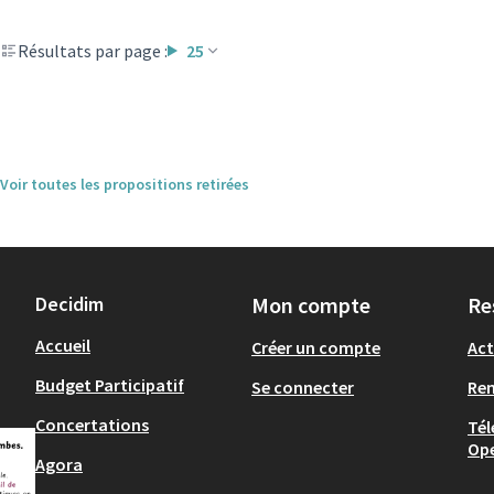
Résultats par page :
25
Voir toutes les propositions retirées
Decidim
Mon compte
Re
Accueil
Créer un compte
Act
Budget Participatif
Se connecter
Re
Concertations
Tél
Op
Agora