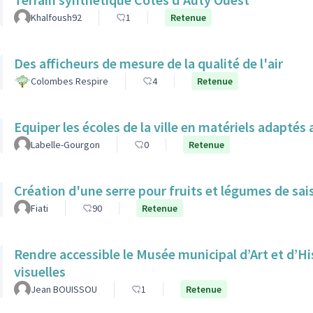
Khalfoush92
1
Retenue
Des afficheurs de mesure de la qualité de l'air
Colombes Respire
4
Retenue
Equiper les écoles de la ville en matériels adapté
Labelle-Gourgon
0
Retenue
Création d'une serre pour fruits et légumes de sai
Fiati
90
Retenue
Rendre accessible le Musée municipal d’Art et d’H
visuelles
Jean BOUISSOU
1
Retenue