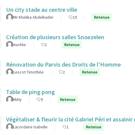
Un city stade au centre ville
Mr Khelika Abdelkader
19
Retenue
Création de plusieurs salles Snoezelen
Aurélie
1
Retenue
Rénovation du Parvis des Droits de l'Homme
Lescot Timothée
2
Retenue
Table de ping pong
Mély
9
Retenue
Végétaliser & fleurir la cité Gabriel Péri et assainir
Lacordaire Isabelle
1
Retenue