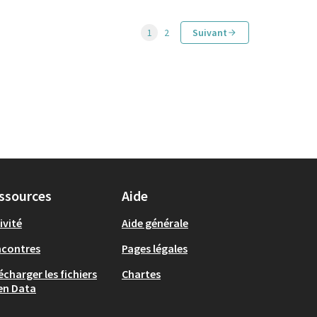
1
2
Suivant
ssources
Aide
ivité
Aide générale
ncontres
Pages légales
écharger les fichiers
Chartes
en Data