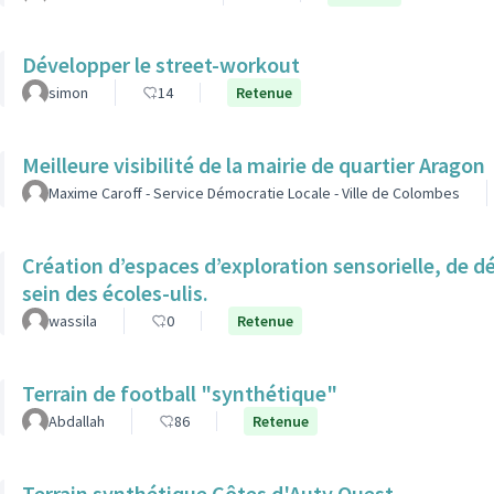
Développer le street-workout
simon
14
Retenue
Meilleure visibilité de la mairie de quartier Aragon
Maxime Caroff - Service Démocratie Locale - Ville de Colombes
Création d’espaces d’exploration sensorielle, de 
sein des écoles-ulis.
wassila
0
Retenue
Terrain de football "synthétique"
Abdallah
86
Retenue
Terrain synthétique Côtes d'Auty Ouest