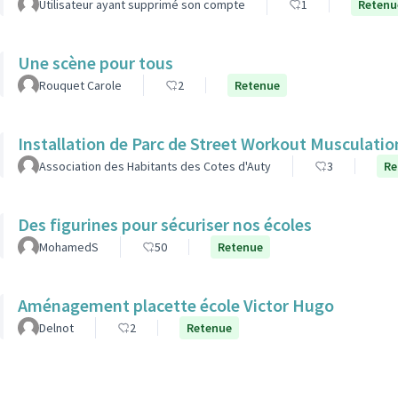
Utilisateur ayant supprimé son compte
1
Retenu
Une scène pour tous
Rouquet Carole
2
Retenue
Installation de Parc de Street Workout Musculatio
Association des Habitants des Cotes d'Auty
3
Re
Des figurines pour sécuriser nos écoles
MohamedS
50
Retenue
Aménagement placette école Victor Hugo
Delnot
2
Retenue