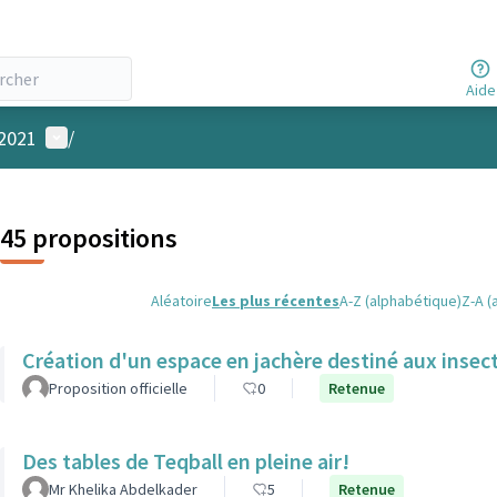
Aide
Menu utilisateur
 2021
/
45 propositions
Aléatoire
Les plus récentes
A-Z (alphabétique)
Z-A (
Création d'un espace en jachère destiné aux insec
Proposition officielle
0
Retenue
Des tables de Teqball en pleine air!
Mr Khelika Abdelkader
5
Retenue