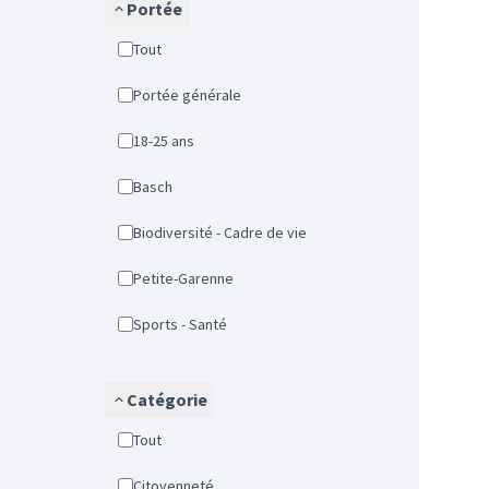
Portée
Tout
Portée générale
18-25 ans
Basch
Biodiversité - Cadre de vie
Petite-Garenne
Sports - Santé
Catégorie
Tout
Citoyenneté