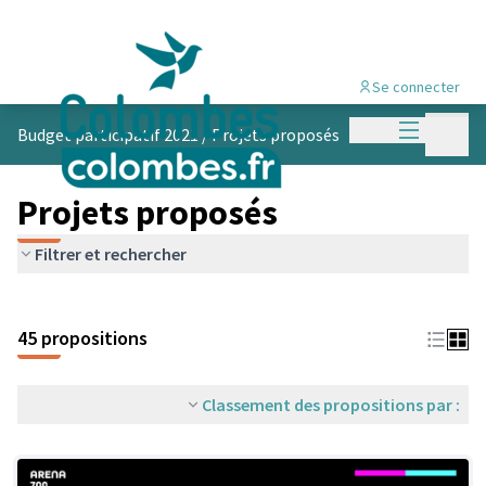
Se connecter
Menu princi
Menu p
Budget participatif 2021
/
Projets proposés
Projets proposés
Filtrer et rechercher
45 propositions
Classement des propositions par :