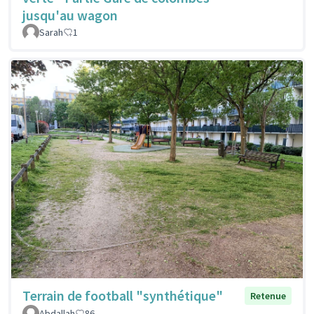
jusqu'au wagon
Sarah
1
Terrain de football "synthétique"
Retenue
Abdallah
86