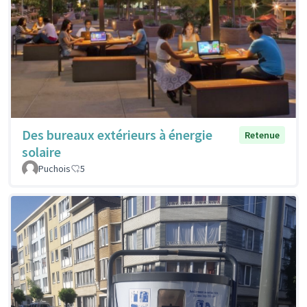
Des bureaux extérieurs à énergie
Retenue
solaire
Puchois
5