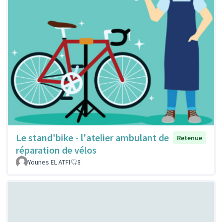
Le stand'bike - l'atelier ambulant de
Retenue
réparation de vélos
Younes EL ATFI
8