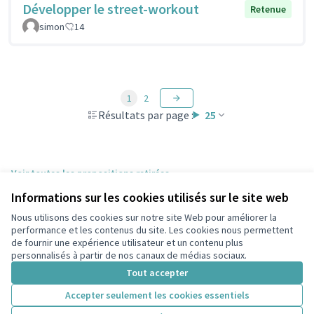
Développer le street-workout
Retenue
simon
14
1
2
Résultats par page :
25
Voir toutes les propositions retirées
Informations sur les cookies utilisés sur le site web
Nous utilisons des cookies sur notre site Web pour améliorer la
Conditions d'utilisation
performance et les contenus du site. Les cookies nous permettent
Paramètres des cookies
de fournir une expérience utilisateur et un contenu plus
participons.colombes.fr sur Facebook
personnalisés à partir de nos canaux de médias sociaux.
(Lien externe)
Tout accepter
Accepter seulement les cookies essentiels
Licence Cre
(Lien extern