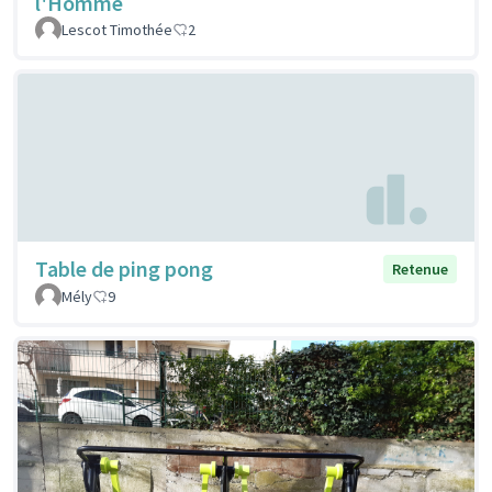
l'Homme
Lescot Timothée
2
Table de ping pong
Retenue
Mély
9