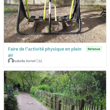
Faire de l'activité physique en plein
Retenue
air
Isabelle Dortel
22