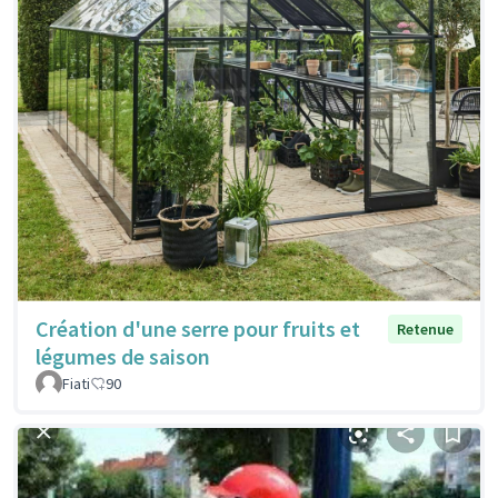
Création d'une serre pour fruits et
Retenue
légumes de saison
Fiati
90