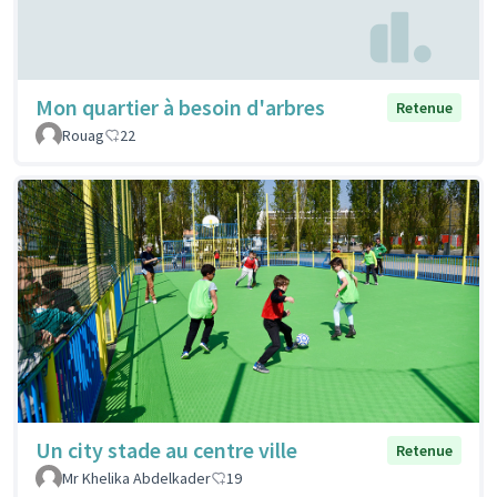
Mon quartier à besoin d'arbres
Retenue
Rouag
22
Un city stade au centre ville
Retenue
Mr Khelika Abdelkader
19