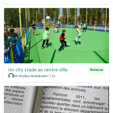
Un city stade au centre ville
Retenue
Mr Khelika Abdelkader
19