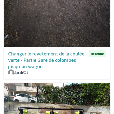
Changer le revetement de la coulée
Retenue
verte - Partie Gare de colombes
jusqu'au wagon
Sarah
1