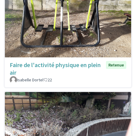
Faire de l'activité physique en plein
Retenue
air
Isabelle Dortel
22