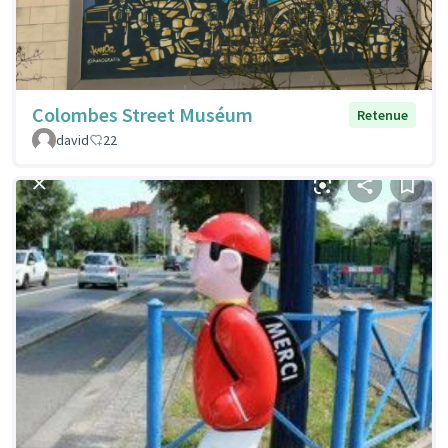
Colombes Street Muséum
Retenue
david
22