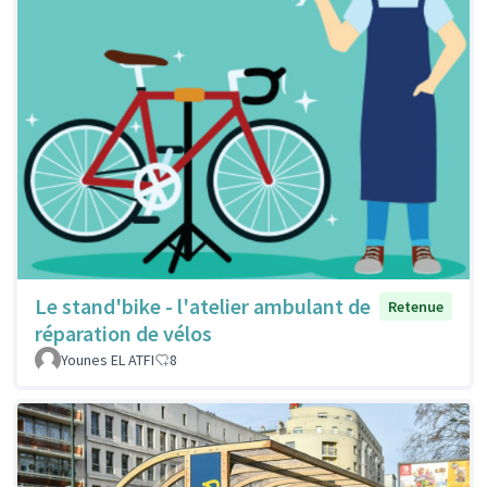
Le stand'bike - l'atelier ambulant de
Retenue
réparation de vélos
Younes EL ATFI
8