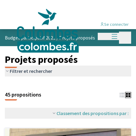
Se connecter
Menu princi
Menu p
Budget participatif 2021
/
Projets proposés
Projets proposés
Filtrer et rechercher
45 propositions
Classement des propositions par :