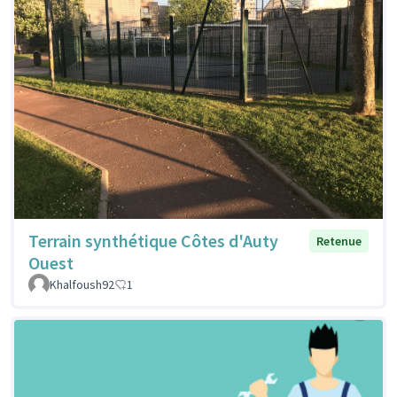
Terrain synthétique Côtes d'Auty
Retenue
Ouest
Khalfoush92
1