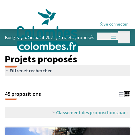
Se connecter
Menu princi
Menu p
Budget participatif 2021
/
Projets proposés
Projets proposés
Filtrer et rechercher
45 propositions
Classement des propositions par :