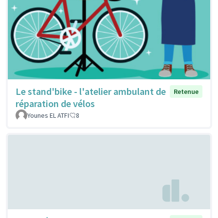
Le stand'bike - l'atelier ambulant de
Retenue
réparation de vélos
Younes EL ATFI
8