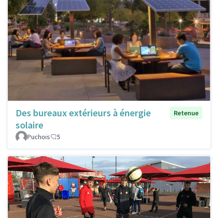
Des bureaux extérieurs à énergie
Retenue
solaire
Puchois
5