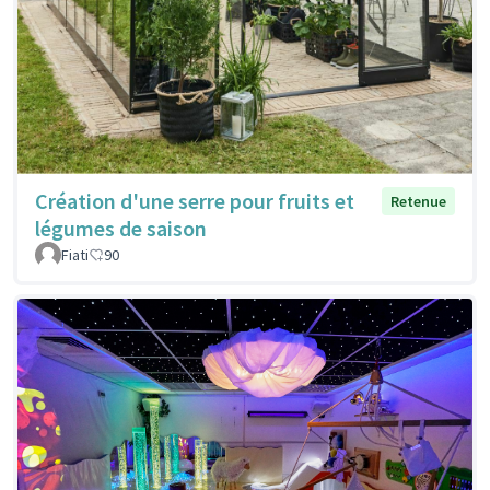
Création d'une serre pour fruits et
Retenue
légumes de saison
Fiati
90