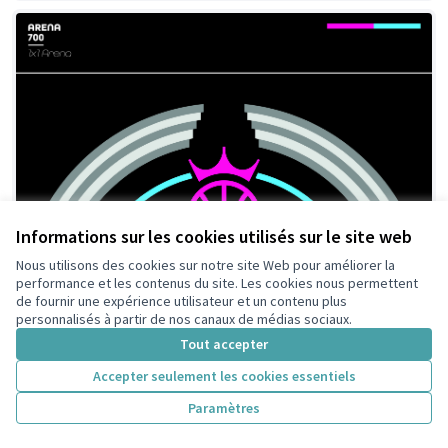
Informations sur les cookies utilisés sur le site web
Nous utilisons des cookies sur notre site Web pour améliorer la
performance et les contenus du site. Les cookies nous permettent
de fournir une expérience utilisateur et un contenu plus
personnalisés à partir de nos canaux de médias sociaux.
Projet pour un terrain de basket ball
Retenue
Tout accepter
public à Colombes
Accepter seulement les cookies essentiels
One x One Arena
201
Paramètres