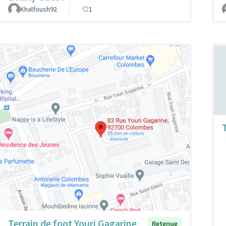
Khalfoush92
1
Terrain de foot Youri Gagarine
Retenue