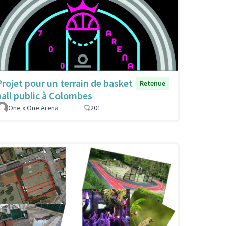
Projet pour un terrain de basket
Retenue
ball public à Colombes
One x One Arena
201