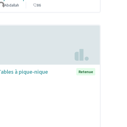
Abdallah
86
Tables à pique-nique
Retenue