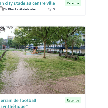
Un city stade au centre ville
Retenue
Mr Khelika Abdelkader
19
Terrain de football
Retenue
"synthétique"