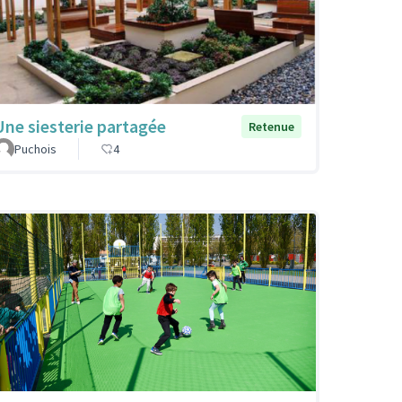
Une siesterie partagée
Retenue
Puchois
4