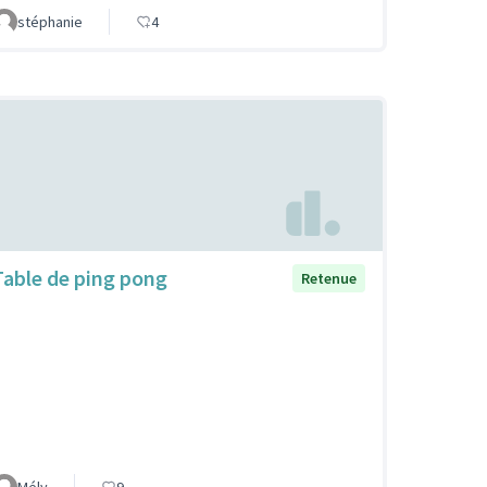
stéphanie
4
Table de ping pong
Retenue