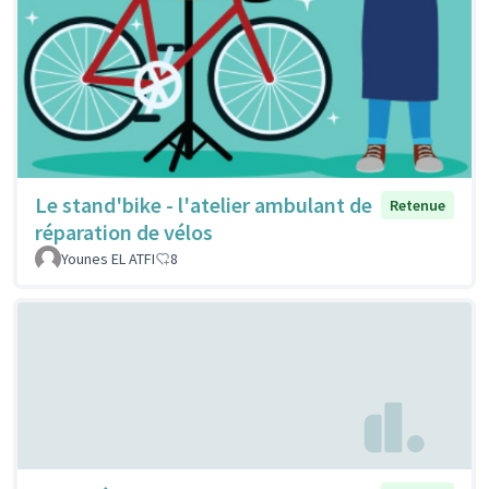
Le stand'bike - l'atelier ambulant de
Retenue
réparation de vélos
Younes EL ATFI
8