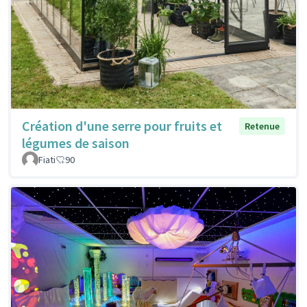
Création d'une serre pour fruits et
Retenue
légumes de saison
Fiati
90