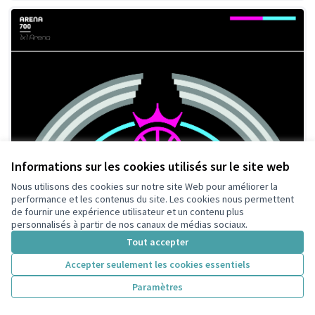
Informations sur les cookies utilisés sur le site web
Nous utilisons des cookies sur notre site Web pour améliorer la
performance et les contenus du site. Les cookies nous permettent
de fournir une expérience utilisateur et un contenu plus
personnalisés à partir de nos canaux de médias sociaux.
Projet pour un terrain de basket ball
Retenue
Tout accepter
public à Colombes
Accepter seulement les cookies essentiels
One x One Arena
201
Paramètres