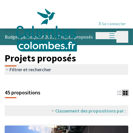
Se connecter
Menu princi
Menu p
Budget participatif 2021
/
Projets proposés
Projets proposés
Filtrer et rechercher
45 propositions
Classement des propositions par :