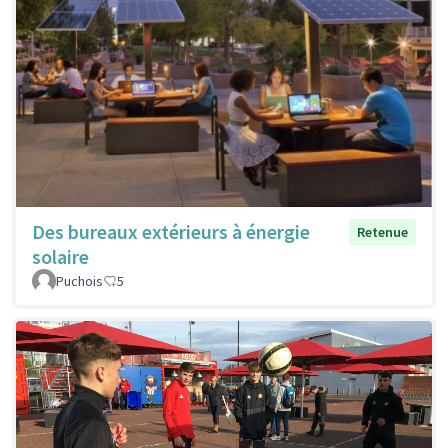
Des bureaux extérieurs à énergie
Retenue
solaire
Puchois
5