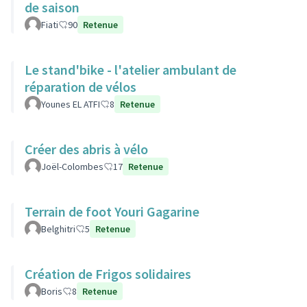
de saison
Fiati
90
Retenue
Le stand'bike - l'atelier ambulant de
réparation de vélos
Younes EL ATFI
8
Retenue
Créer des abris à vélo
Joël-Colombes
17
Retenue
Terrain de foot Youri Gagarine
Belghitri
5
Retenue
Création de Frigos solidaires
Boris
8
Retenue