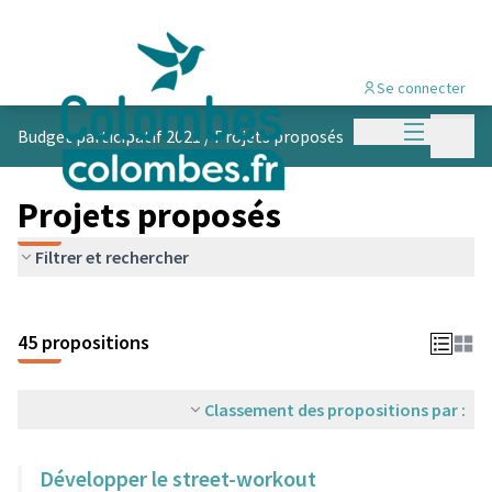
Se connecter
Menu princi
Menu p
Budget participatif 2021
/
Projets proposés
Projets proposés
Filtrer et rechercher
45 propositions
Classement des propositions par :
Développer le street-workout