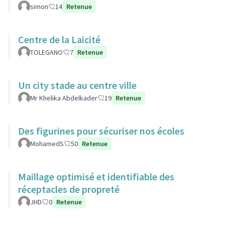
simon
14
Retenue
Centre de la Laicité
TOLEGANO
7
Retenue
Un city stade au centre ville
Mr Khelika Abdelkader
19
Retenue
Des figurines pour sécuriser nos écoles
MohamedS
50
Retenue
Maillage optimisé et identifiable des
réceptacles de propreté
JHD
0
Retenue