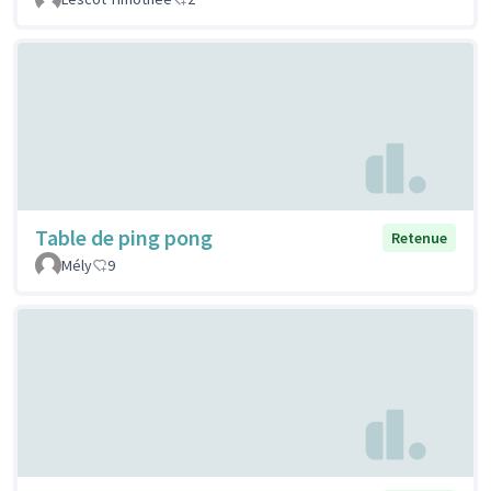
Table de ping pong
Retenue
Mély
9