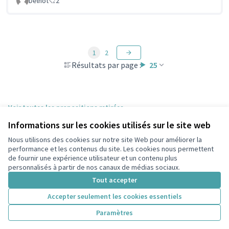
Delnot
2
1
2
Résultats par page :
25
Voir toutes les propositions retirées
Informations sur les cookies utilisés sur le site web
Nous utilisons des cookies sur notre site Web pour améliorer la
Conditions d'utilisation
performance et les contenus du site. Les cookies nous permettent
Paramètres des cookies
de fournir une expérience utilisateur et un contenu plus
participons.colombes.fr sur Facebook
personnalisés à partir de nos canaux de médias sociaux.
(Lien externe)
Tout accepter
Accepter seulement les cookies essentiels
Licence Cre
(Lien extern
Paramètres
(Lien externe)
Site réalisé grâce au
logiciel libre Decidim
.
(Lien externe)