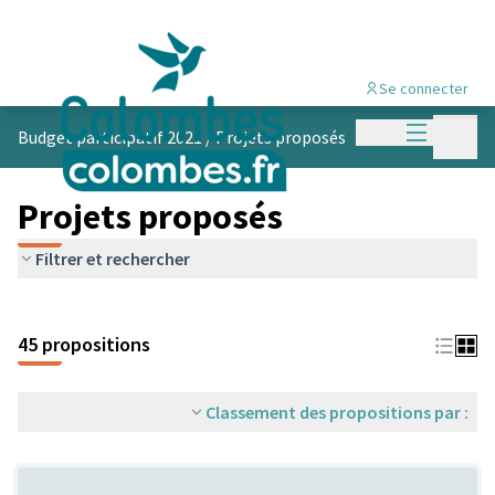
Se connecter
Menu princi
Menu p
Budget participatif 2021
/
Projets proposés
Projets proposés
Filtrer et rechercher
45 propositions
Classement des propositions par :