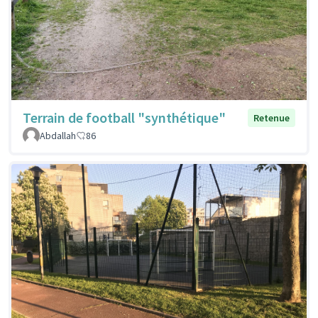
Terrain de football "synthétique"
Retenue
Abdallah
86