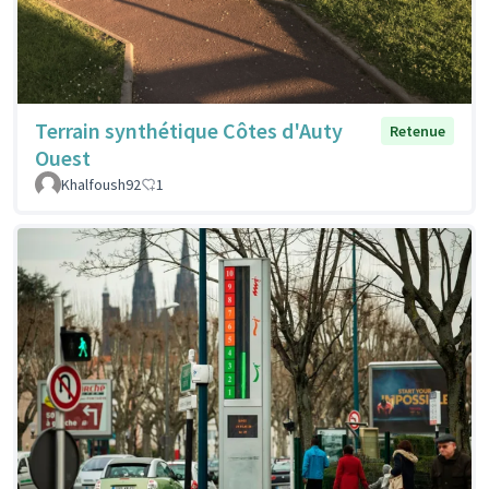
Terrain synthétique Côtes d'Auty
Retenue
Ouest
Khalfoush92
1