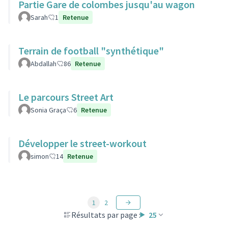
Partie Gare de colombes jusqu'au wagon
Sarah
1
Retenue
Terrain de football "synthétique"
Abdallah
86
Retenue
Le parcours Street Art
Sonia Graça
6
Retenue
Développer le street-workout
simon
14
Retenue
1
2
Résultats par page :
25