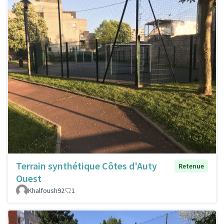
Terrain synthétique Côtes d'Auty
Retenue
Ouest
Khalfoush92
1