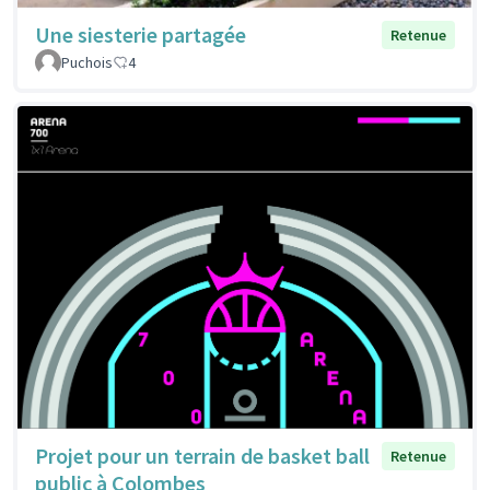
Une siesterie partagée
Retenue
Puchois
4
Projet pour un terrain de basket ball
Retenue
public à Colombes