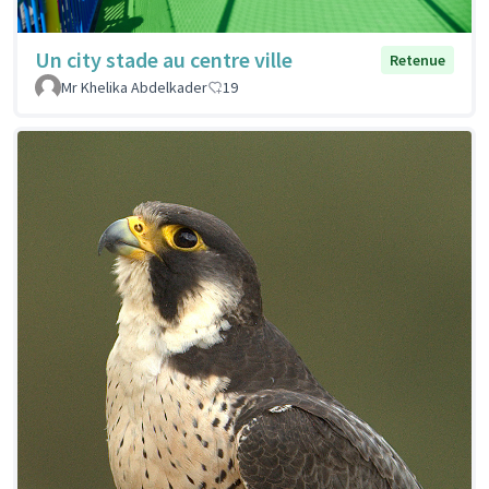
Un city stade au centre ville
Retenue
Mr Khelika Abdelkader
19