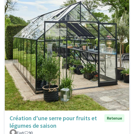
Création d'une serre pour fruits et
Retenue
légumes de saison
Fiati
90