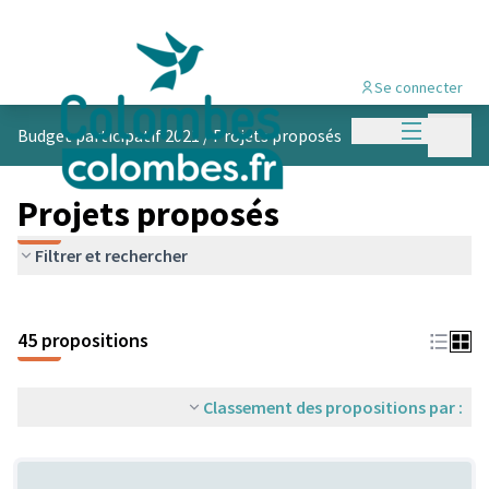
Se connecter
Menu princi
Menu p
Budget participatif 2021
/
Projets proposés
Projets proposés
Filtrer et rechercher
45 propositions
Classement des propositions par :