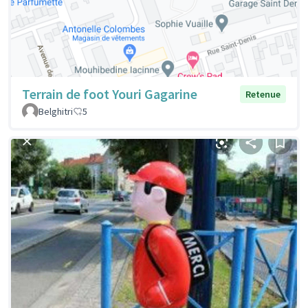
Terrain de foot Youri Gagarine
Retenue
Belghitri
5