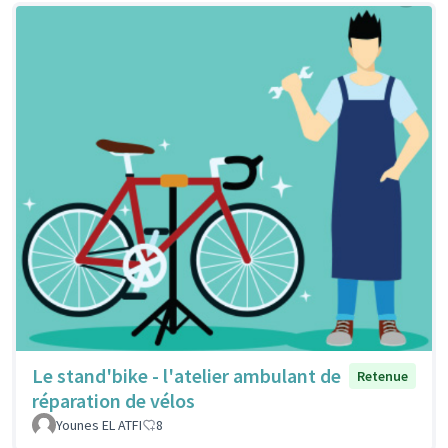
Le stand'bike - l'atelier ambulant de
Retenue
réparation de vélos
Younes EL ATFI
8