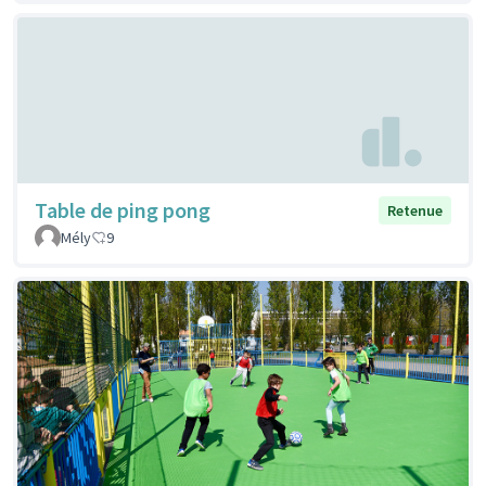
Table de ping pong
Retenue
Mély
9