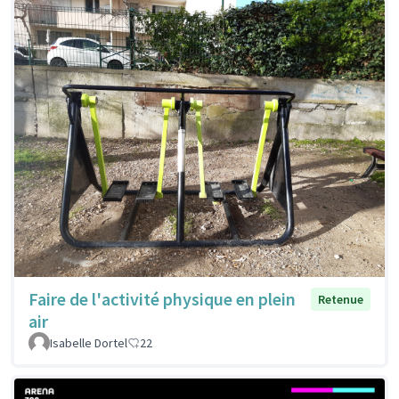
Faire de l'activité physique en plein
Retenue
air
Isabelle Dortel
22