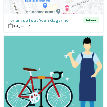
Terrain de foot Youri Gagarine
Retenue
Belghitri
5