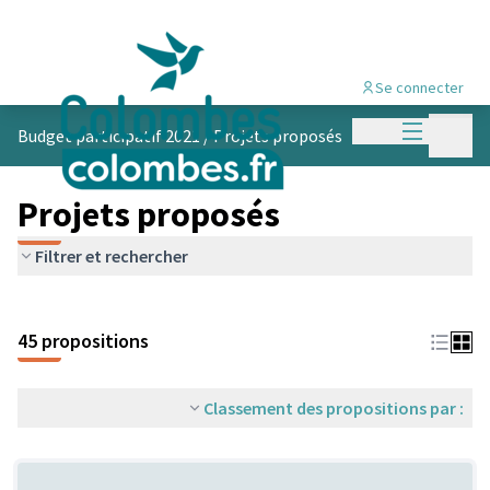
Se connecter
Menu princi
Menu p
Budget participatif 2021
/
Projets proposés
Projets proposés
Filtrer et rechercher
45 propositions
Classement des propositions par :