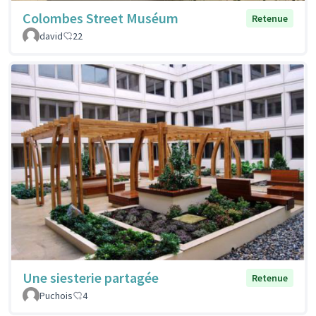
Colombes Street Muséum
Retenue
david
22
Une siesterie partagée
Retenue
Puchois
4