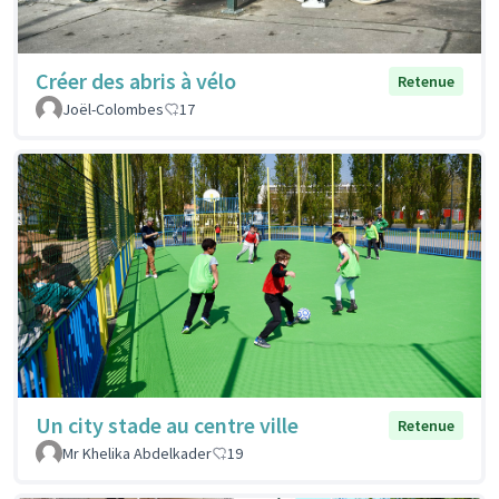
Créer des abris à vélo
Retenue
Joël-Colombes
17
Un city stade au centre ville
Retenue
Mr Khelika Abdelkader
19