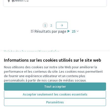
Delnot
2
1
2
Résultats par page :
25
Voir toutes les propositions retirées
Informations sur les cookies utilisés sur le site web
Nous utilisons des cookies sur notre site Web pour améliorer la
Conditions d'utilisation
performance et les contenus du site. Les cookies nous permettent
Paramètres des cookies
de fournir une expérience utilisateur et un contenu plus
participons.colombes.fr sur Facebook
personnalisés à partir de nos canaux de médias sociaux.
(Lien externe)
Tout accepter
Accepter seulement les cookies essentiels
Licence Cre
(Lien extern
Paramètres
(Lien externe)
Site réalisé grâce au
logiciel libre Decidim
.
(Lien externe)