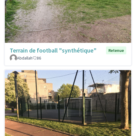
Terrain de football "synthétique"
Retenue
Abdallah
86