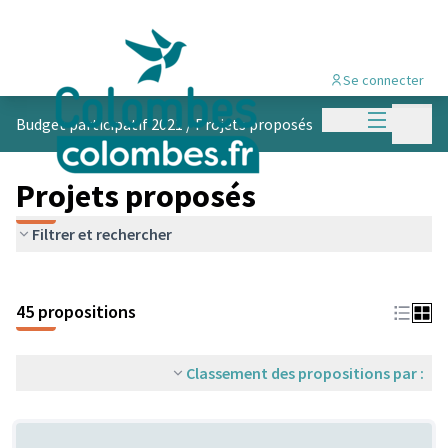
Se connecter
Menu princi
Menu p
Budget participatif 2021
/
Projets proposés
Projets proposés
Filtrer et rechercher
45 propositions
Classement des propositions par :