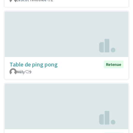
Table de ping pong
Retenue
Mély
9