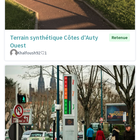
Terrain synthétique Côtes d'Auty
Retenue
Ouest
Khalfoush92
1