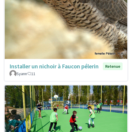
Installer un nichoir à Faucon pélerin
Retenue
Syann
11