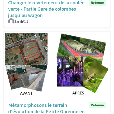
Changer le revetement de la coulée
Retenue
verte - Partie Gare de colombes
jusqu'au wagon
Sarah
1
Métamorphosons le terrain
Retenue
d'évolution de la Petite Garenne en