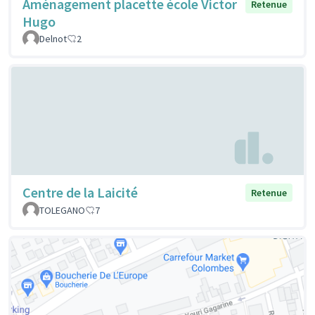
Aménagement placette école Victor
Retenue
Hugo
Delnot
2
Centre de la Laicité
Retenue
TOLEGANO
7