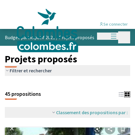
Se connecter
Menu princi
Menu p
Budget participatif 2021
/
Projets proposés
Projets proposés
Filtrer et rechercher
45 propositions
Classement des propositions par :