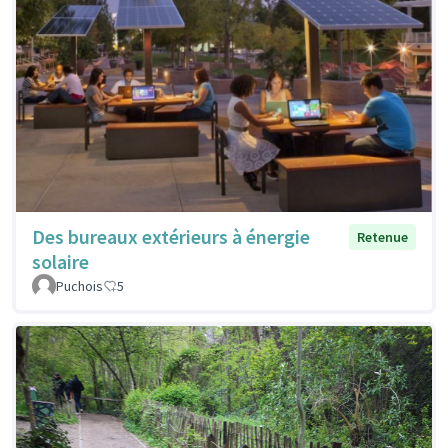
Des bureaux extérieurs à énergie
Retenue
solaire
Puchois
5