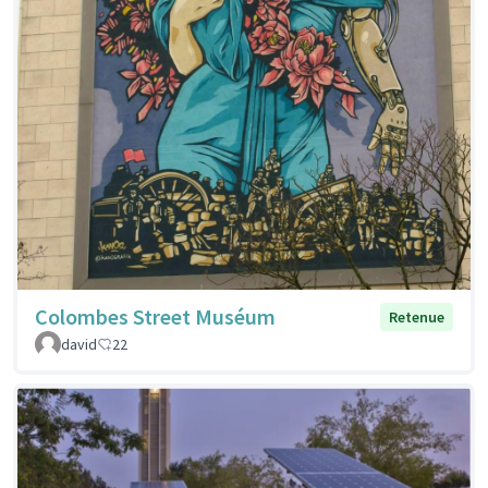
Colombes Street Muséum
Retenue
david
22