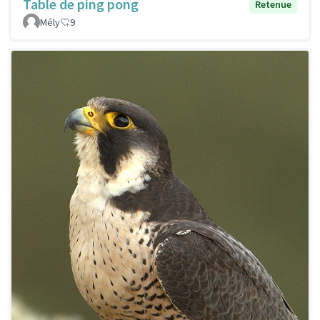
Table de ping pong
Retenue
Mély
9