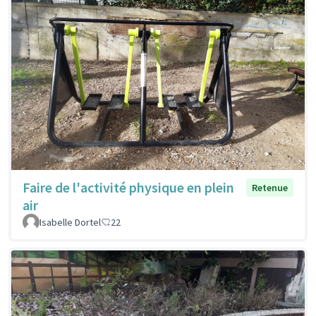
Faire de l'activité physique en plein
Retenue
air
Isabelle Dortel
22