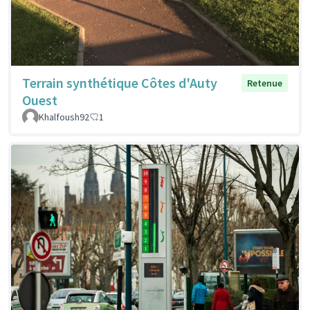
Terrain synthétique Côtes d'Auty
Retenue
Ouest
Khalfoush92
1