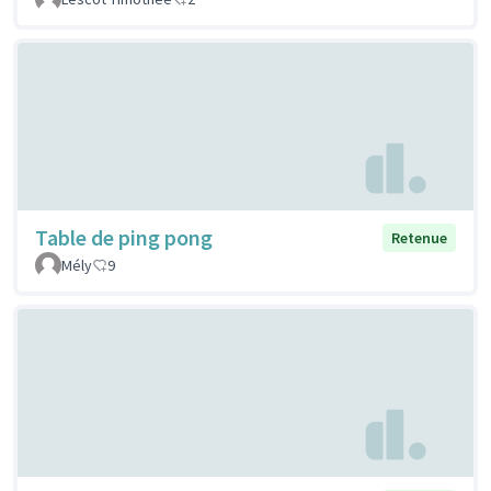
Table de ping pong
Retenue
Mély
9