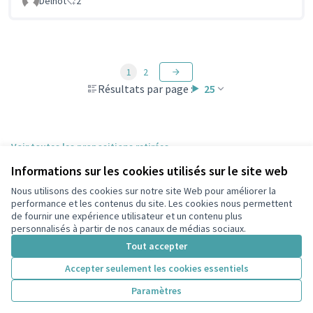
Delnot
2
1
2
Résultats par page :
25
Voir toutes les propositions retirées
Informations sur les cookies utilisés sur le site web
Nous utilisons des cookies sur notre site Web pour améliorer la
Conditions d'utilisation
performance et les contenus du site. Les cookies nous permettent
Paramètres des cookies
de fournir une expérience utilisateur et un contenu plus
participons.colombes.fr sur Facebook
personnalisés à partir de nos canaux de médias sociaux.
(Lien externe)
Tout accepter
Accepter seulement les cookies essentiels
Licence Cre
(Lien extern
Paramètres
(Lien externe)
Site réalisé grâce au
logiciel libre Decidim
.
(Lien externe)