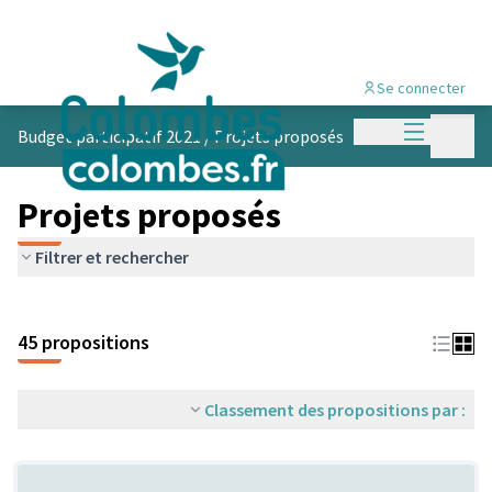
Se connecter
Menu princi
Menu p
Budget participatif 2021
/
Projets proposés
Projets proposés
Filtrer et rechercher
45 propositions
Classement des propositions par :