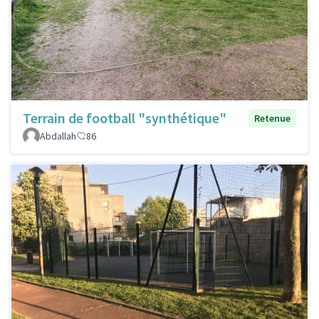
Terrain de football "synthétique"
Retenue
Abdallah
86