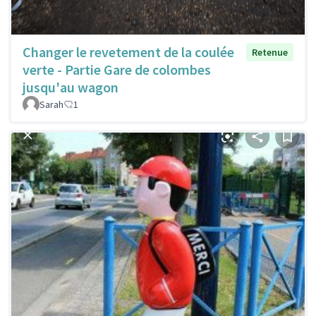
Changer le revetement de la coulée
Retenue
verte - Partie Gare de colombes
jusqu'au wagon
Sarah
1