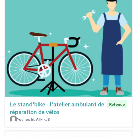
Le stand'bike - l'atelier ambulant de
Retenue
réparation de vélos
Younes EL ATFI
8