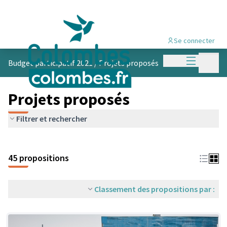
Se connecter
Menu princi
Menu p
Budget participatif 2021
/
Projets proposés
Projets proposés
Filtrer et rechercher
45 propositions
Classement des propositions par :