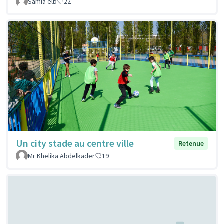
Samia elb
22
Un city stade au centre ville
Retenue
Mr Khelika Abdelkader
19