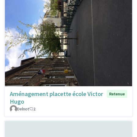
Aménagement placette école Victor
Retenue
Hugo
Delnot
2