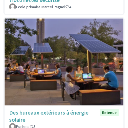
Ecole primaire Marcel Pagnol
4
Des bureaux extérieurs à énergie
Retenue
solaire
Puchois
5