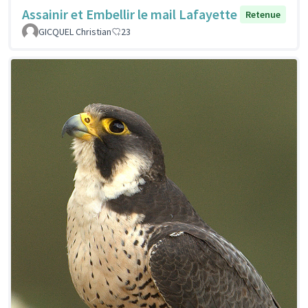
Assainir et Embellir le mail Lafayette
Retenue
GICQUEL Christian
23