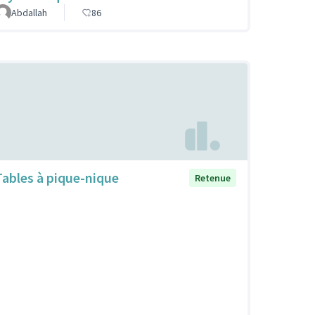
Abdallah
86
Tables à pique-nique
Retenue