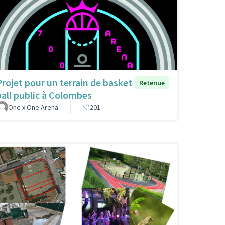
Projet pour un terrain de basket
Retenue
ball public à Colombes
One x One Arena
201