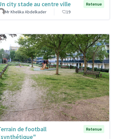
Un city stade au centre ville
Retenue
Mr Khelika Abdelkader
19
Terrain de football
Retenue
"synthétique"