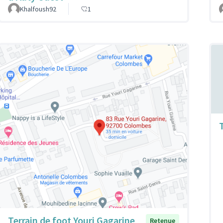
Khalfoush92
1
Terrain de foot Youri Gagarine
Retenue