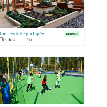
Une siesterie partagée
Retenue
Puchois
4