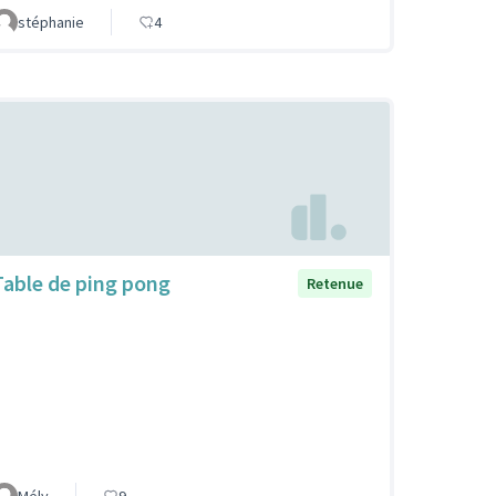
stéphanie
4
Table de ping pong
Retenue