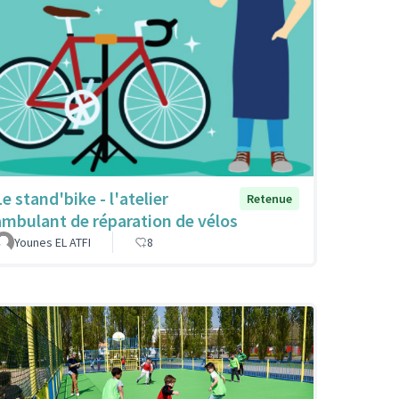
e stand'bike - l'atelier
Retenue
ambulant de réparation de vélos
Younes EL ATFI
8