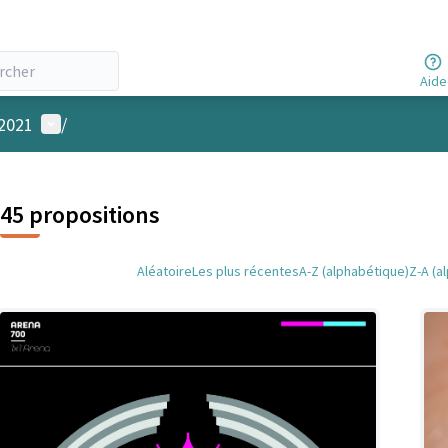
Aide
Menu utilisateur
 2021
/
45 propositions
Aléatoire
Les plus récentes
A-Z (alphabétique)
Z-A (a