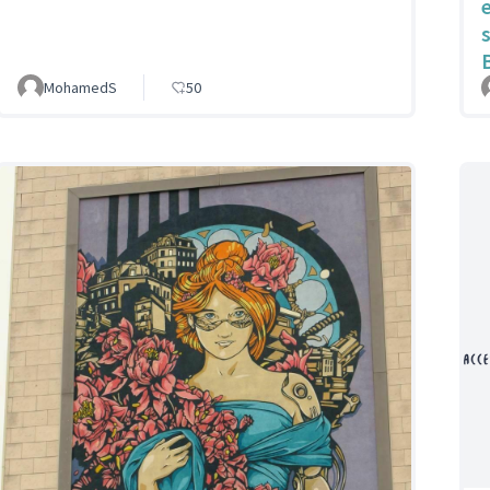
MohamedS
50