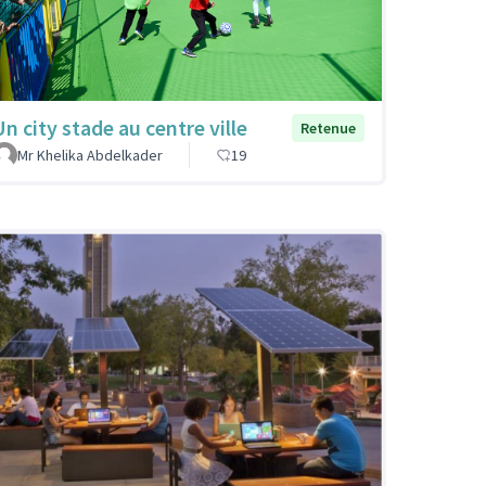
Un city stade au centre ville
Retenue
Mr Khelika Abdelkader
19