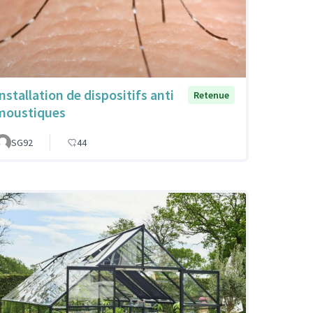
Installation de dispositifs anti
Retenue
moustiques
SG92
44