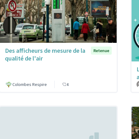
Des afficheurs de mesure de la
Retenue
qualité de l'air
L
Colombes Respire
4