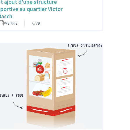
et ajout d'une structure
sportive au quartier Victor
Basch
Martins
79