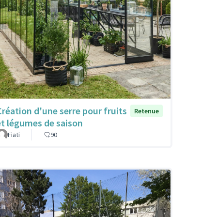
Création d'une serre pour fruits
Retenue
et légumes de saison
Fiati
90