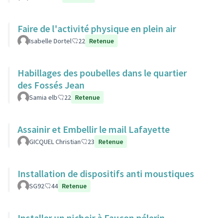
Faire de l'activité physique en plein air
Isabelle Dortel
22
Retenue
Habillages des poubelles dans le quartier
des Fossés Jean
Samia elb
22
Retenue
Assainir et Embellir le mail Lafayette
GICQUEL Christian
23
Retenue
Installation de dispositifs anti moustiques
SG92
44
Retenue
Installer un nichoir à Faucon pélerin