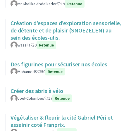
Mr Khelika Abdelkader
19
Retenue
Création d’espaces d’exploration sensorielle,
de détente et de plaisir (SNOEZELEN) au
sein des écoles-ulis.
wassila
0
Retenue
Des figurines pour sécuriser nos écoles
MohamedS
50
Retenue
Créer des abris à vélo
Joël-Colombes
17
Retenue
Végétaliser & fleurir la cité Gabriel Péri et
assainir coté Franprix.