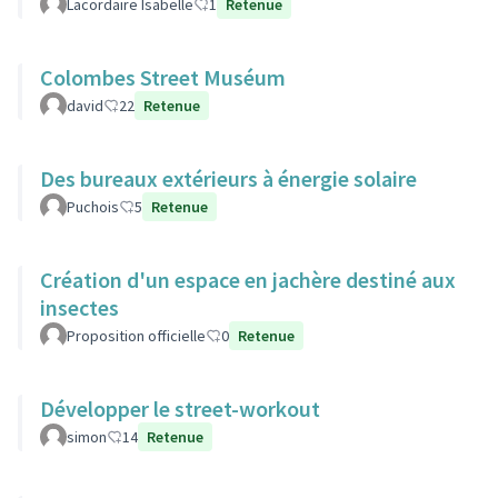
Lacordaire Isabelle
1
Retenue
Colombes Street Muséum
david
22
Retenue
Des bureaux extérieurs à énergie solaire
Puchois
5
Retenue
Création d'un espace en jachère destiné aux
insectes
Proposition officielle
0
Retenue
Développer le street-workout
simon
14
Retenue