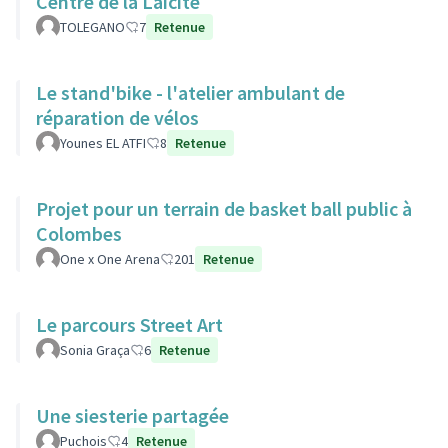
Centre de la Laicité
TOLEGANO
7
Retenue
Le stand'bike - l'atelier ambulant de
réparation de vélos
Younes EL ATFI
8
Retenue
Projet pour un terrain de basket ball public à
Colombes
One x One Arena
201
Retenue
Le parcours Street Art
Sonia Graça
6
Retenue
Une siesterie partagée
Puchois
4
Retenue