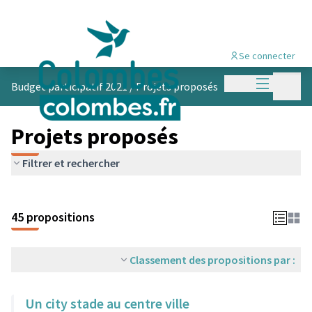
Se connecter
Menu princi
Menu p
Budget participatif 2021
/
Projets proposés
Projets proposés
Filtrer et rechercher
45 propositions
Classement des propositions par :
Un city stade au centre ville