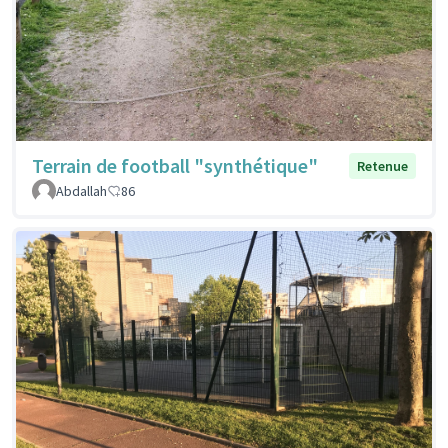
Terrain de football "synthétique"
Retenue
Abdallah
86