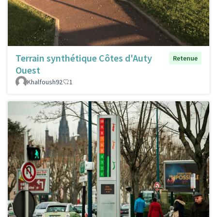
Terrain synthétique Côtes d'Auty
Retenue
Ouest
Khalfoush92
1