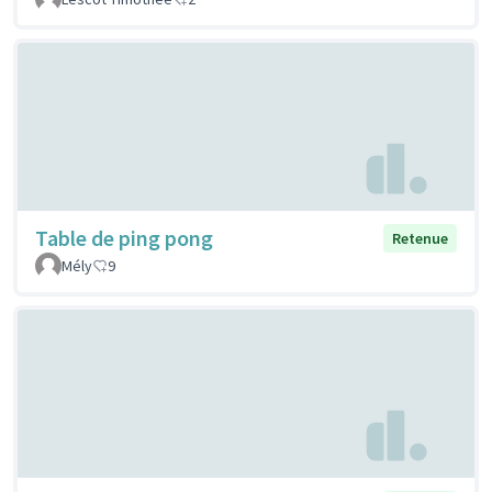
Table de ping pong
Retenue
Mély
9