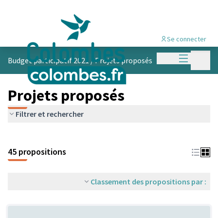
Se connecter
Menu princi
Menu p
Budget participatif 2021
/
Projets proposés
Projets proposés
Filtrer et rechercher
45 propositions
Classement des propositions par :