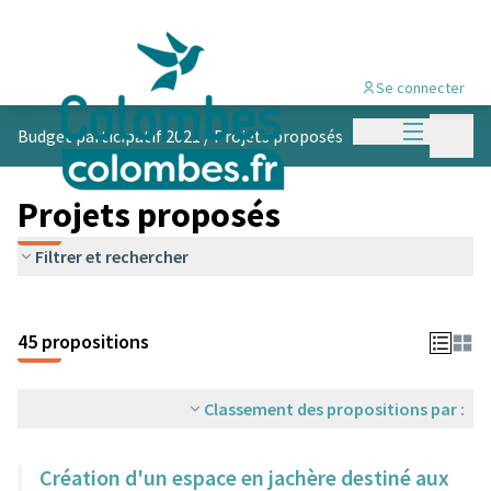
Se connecter
Menu princi
Menu p
Budget participatif 2021
/
Projets proposés
Projets proposés
Filtrer et rechercher
45 propositions
Classement des propositions par :
Création d'un espace en jachère destiné aux