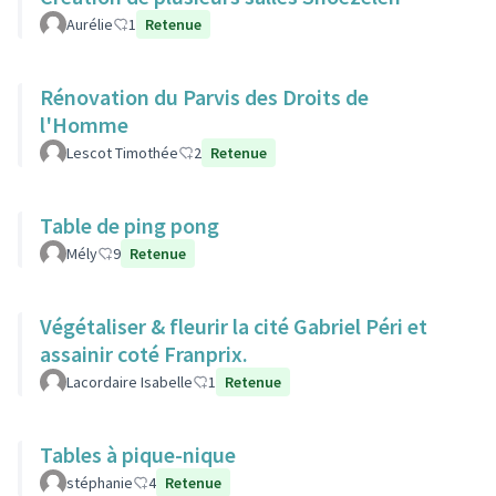
Aurélie
1
Retenue
Rénovation du Parvis des Droits de
l'Homme
Lescot Timothée
2
Retenue
Table de ping pong
Mély
9
Retenue
Végétaliser & fleurir la cité Gabriel Péri et
assainir coté Franprix.
Lacordaire Isabelle
1
Retenue
Tables à pique-nique
stéphanie
4
Retenue