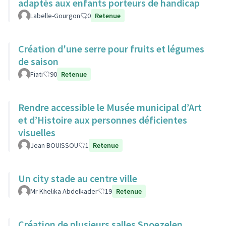
adaptés aux enfants porteurs de handicap
Labelle-Gourgon
0
Retenue
Création d'une serre pour fruits et légumes
de saison
Fiati
90
Retenue
Rendre accessible le Musée municipal d’Art
et d’Histoire aux personnes déficientes
visuelles
Jean BOUISSOU
1
Retenue
Un city stade au centre ville
Mr Khelika Abdelkader
19
Retenue
Création de plusieurs salles Snoezelen