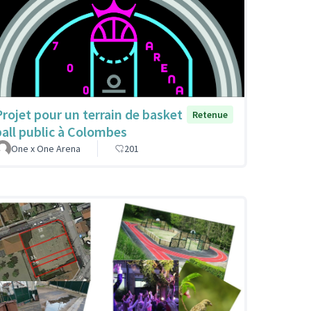
Projet pour un terrain de basket
Retenue
ball public à Colombes
One x One Arena
201