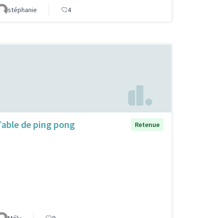
stéphanie
4
Table de ping pong
Retenue