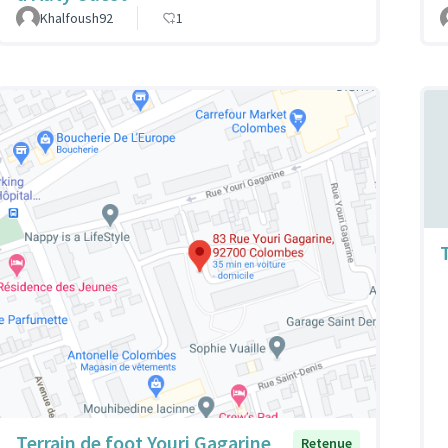
Khalfoush92
1
Terrain de foot Youri Gagarine
Retenue