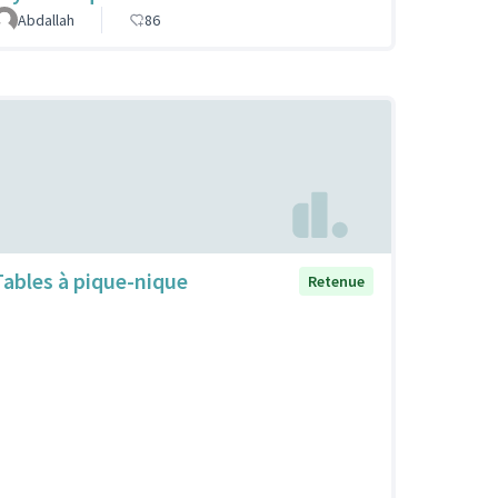
Abdallah
86
Tables à pique-nique
Retenue