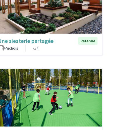
Une siesterie partagée
Retenue
Puchois
4