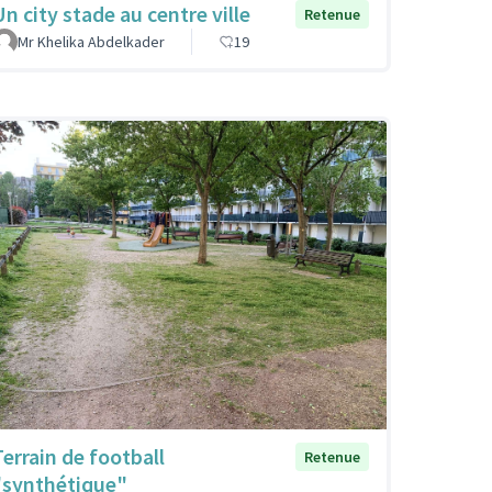
Un city stade au centre ville
Retenue
Mr Khelika Abdelkader
19
Terrain de football
Retenue
"synthétique"