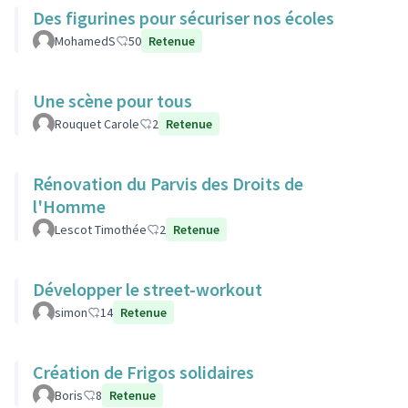
Des figurines pour sécuriser nos écoles
MohamedS
50
Retenue
Une scène pour tous
Rouquet Carole
2
Retenue
Rénovation du Parvis des Droits de
l'Homme
Lescot Timothée
2
Retenue
Développer le street-workout
simon
14
Retenue
Création de Frigos solidaires
Boris
8
Retenue