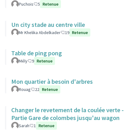
Puchois
5
Retenue
Un city stade au centre ville
Mr Khelika Abdelkader
19
Retenue
Table de ping pong
Mély
9
Retenue
Mon quartier à besoin d'arbres
Rouag
22
Retenue
Changer le revetement de la coulée verte -
Partie Gare de colombes jusqu'au wagon
Sarah
1
Retenue