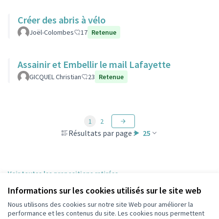
Créer des abris à vélo
Joël-Colombes
17
Retenue
Assainir et Embellir le mail Lafayette
GICQUEL Christian
23
Retenue
1
2
Résultats par page :
25
Voir toutes les propositions retirées
Informations sur les cookies utilisés sur le site web
Nous utilisons des cookies sur notre site Web pour améliorer la
Conditions d'utilisation
performance et les contenus du site. Les cookies nous permettent
Paramètres des cookies