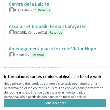
Centre de la Laicité
TOLEGANO
7
Retenue
Assainir et Embellir le mail Lafayette
GICQUEL Christian
23
Retenue
Aménagement placette école Victor Hugo
Delnot
2
Retenue
Voir toutes les propositions retirées
Informations sur les cookies utilisés sur le site web
Nous utilisons des cookies sur notre site Web pour améliorer la
Conditions d'utilisation
performance et les contenus du site. Les cookies nous permettent
Paramètres des cookies
de fournir une expérience utilisateur et un contenu plus
participons.colombes.fr sur Facebook
personnalisés à partir de nos canaux de médias sociaux.
(Lien externe)
Tout accepter