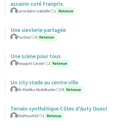
assainir coté Franprix.
Lacordaire Isabelle
1
Retenue
Une siesterie partagée
Puchois
4
Retenue
Une scène pour tous
Rouquet Carole
2
Retenue
Un city stade au centre ville
Mr Khelika Abdelkader
19
Retenue
Terrain synthétique Côtes d'Auty Ouest
Khalfoush92
1
Retenue