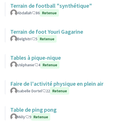
Terrain de football "synthétique"
Abdallah
86
Retenue
Terrain de foot Youri Gagarine
Belghitri
5
Retenue
Tables à pique-nique
stéphanie
4
Retenue
Faire de l'activité physique en plein air
Isabelle Dortel
22
Retenue
Table de ping pong
Mély
9
Retenue