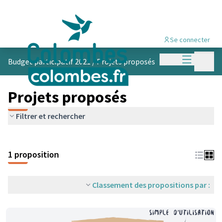
Se connecter
Menu princi
Menu p
Budget participatif 2021
/
Projets proposés
Projets proposés
Filtrer et rechercher
1 proposition
Classement des propositions par :