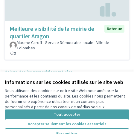
Meilleure visibilité de la mairie de
Retenue
quartier Aragon
Maxime Caroff - Service Démocratie Locale - Ville de
Colombes
0
Voir toutes les propositions retirées
Informations sur les cookies utilisés sur le site web
Nous utilisons des cookies sur notre site Web pour améliorer la
Conditions d'utilisation
performance et les contenus du site. Les cookies nous permettent
Paramètres des cookies
de fournir une expérience utilisateur et un contenu plus
participons.colombes.fr sur Facebook
personnalisés à partir de nos canaux de médias sociaux.
(Lien externe)
Tout accepter
Accepter seulement les cookies essentiels
Licence Cre
(Lien extern
Paramètres