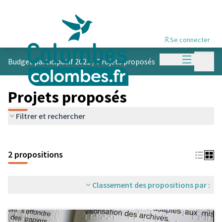
Se connecter
Menu princi
Menu p
Budget participatif 2021
/
Projets proposés
Projets proposés
Filtrer et rechercher
2 propositions
Classement des propositions par :