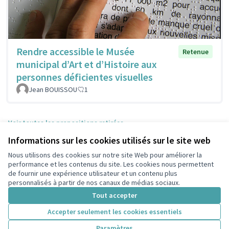
Rendre accessible le Musée
Retenue
municipal d’Art et d’Histoire aux
personnes déficientes visuelles
Jean BOUISSOU
1
Voir toutes les propositions retirées
Informations sur les cookies utilisés sur le site web
Nous utilisons des cookies sur notre site Web pour améliorer la
Conditions d'utilisation
performance et les contenus du site. Les cookies nous permettent
Paramètres des cookies
de fournir une expérience utilisateur et un contenu plus
participons.colombes.fr sur Facebook
personnalisés à partir de nos canaux de médias sociaux.
(Lien externe)
Tout accepter
Accepter seulement les cookies essentiels
Licence Cre
(Lien extern
Paramètres