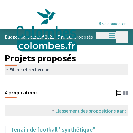
Se connecter
Menu princi
Menu p
Budget participatif 2021
/
Projets proposés
Projets proposés
Filtrer et rechercher
4 propositions
Classement des propositions par :
Terrain de football "synthétique"