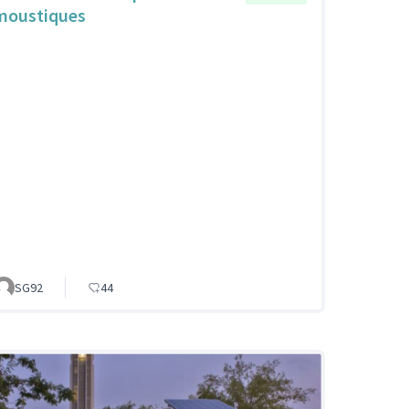
moustiques
SG92
44