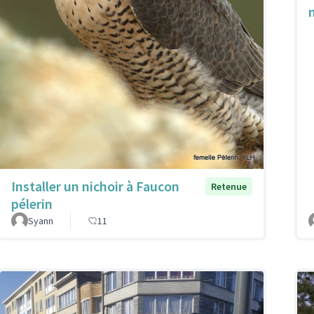
Installer un nichoir à Faucon
Retenue
pélerin
Syann
11