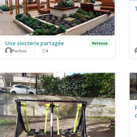
Une siesterie partagée
Retenue
Puchois
4