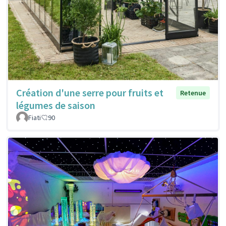
Création d'une serre pour fruits et
Retenue
légumes de saison
Fiati
90