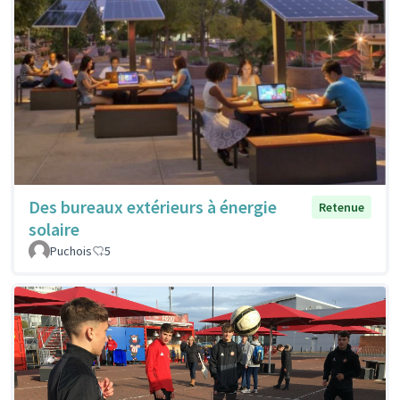
Des bureaux extérieurs à énergie
Retenue
solaire
Puchois
5