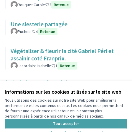
Rouquet Carole
2
Retenue
Une siesterie partagée
Puchois
4
Retenue
Végétaliser & fleurir la cité Gabriel Péri et
assainir coté Franprix.
Lacordaire Isabelle
1
Retenue
Voir toutes les propositions retirées
Informations sur les cookies utilisés sur le site web
Nous utilisons des cookies sur notre site Web pour améliorer la
Conditions d'utilisation
performance et les contenus du site. Les cookies nous permettent
Paramètres des cookies
de fournir une expérience utilisateur et un contenu plus
participons.colombes.fr sur Facebook
personnalisés à partir de nos canaux de médias sociaux.
(Lien externe)
Tout accepter