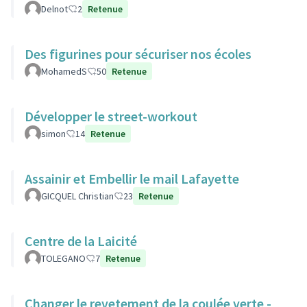
Delnot
2
Retenue
Des figurines pour sécuriser nos écoles
MohamedS
50
Retenue
Développer le street-workout
simon
14
Retenue
Assainir et Embellir le mail Lafayette
GICQUEL Christian
23
Retenue
Centre de la Laicité
TOLEGANO
7
Retenue
Changer le revetement de la coulée verte -