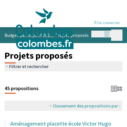
Se connecter
Menu princi
Menu p
Budget participatif 2021
/
Projets proposés
Projets proposés
Filtrer et rechercher
45 propositions
Classement des propositions par :
Aménagement placette école Victor Hugo