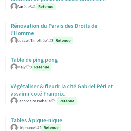
Aurélie
1
Retenue
Rénovation du Parvis des Droits de
l'Homme
Lescot Timothée
2
Retenue
Table de ping pong
Mély
9
Retenue
Végétaliser & fleurir la cité Gabriel Péri et
assainir coté Franprix.
Lacordaire Isabelle
1
Retenue
Tables à pique-nique
stéphanie
4
Retenue