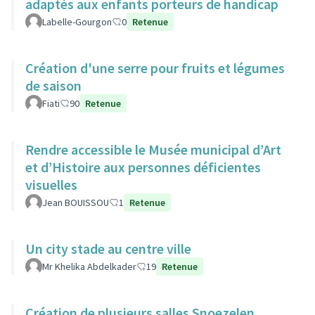
adaptés aux enfants porteurs de handicap
Labelle-Gourgon
0
Retenue
Création d'une serre pour fruits et légumes
de saison
Fiati
90
Retenue
Rendre accessible le Musée municipal d’Art
et d’Histoire aux personnes déficientes
visuelles
Jean BOUISSOU
1
Retenue
Un city stade au centre ville
Mr Khelika Abdelkader
19
Retenue
Création de plusieurs salles Snoezelen