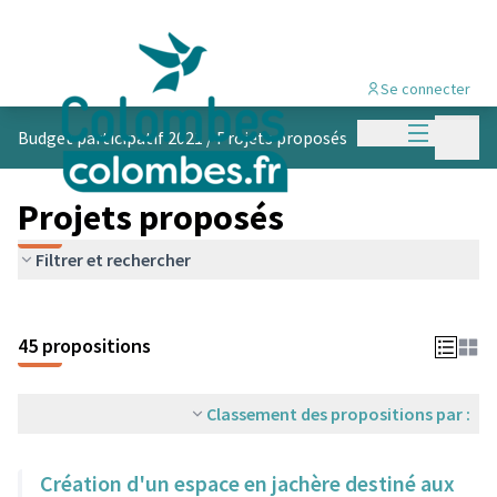
Se connecter
Menu princi
Menu p
Budget participatif 2021
/
Projets proposés
Projets proposés
Filtrer et rechercher
45 propositions
Classement des propositions par :
Création d'un espace en jachère destiné aux