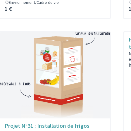
Environnement/Cadre de vie
1 €
P
M
e
h
Projet N°31 : Installation de frigos