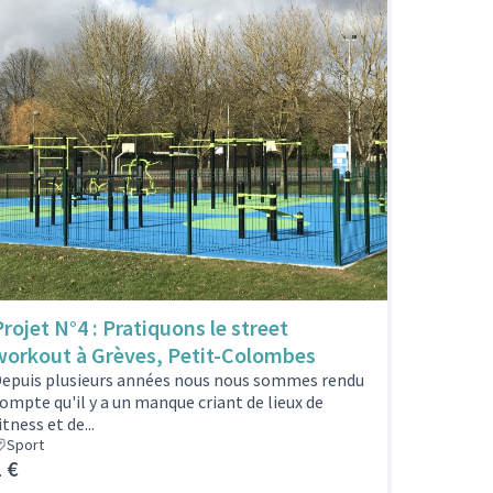
Projet N°4 : Pratiquons le street
workout à Grèves, Petit-Colombes
epuis plusieurs années nous nous sommes rendu
ompte qu'il y a un manque criant de lieux de
itness et de...
Sport
1 €