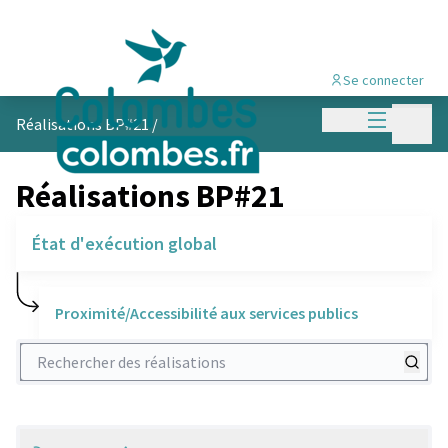
Se connecter
Menu princi
Menu p
Réalisations BP#21
/
Réalisations BP#21
État d'exécution global
Proximité/Accessibilité aux services publics
Rechercher des réalisations