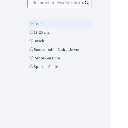
Scope
Tous
Scope
18-25 ans
Scope
Basch
Scope
Biodiversité - Cadre de vie
Scope
Petite-Garenne
Scope
Sports - Santé