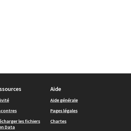
ssources
Aide
ivité
Aide générale
ncontres
Pages légales
écharger les fichiers
Chartes
en Data