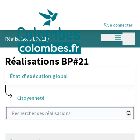
Se connecter
Menu princi
Menu p
Réalisations BP#21
/
Réalisations BP#21
État d'exécution global
Citoyenneté
Rechercher des réalisations