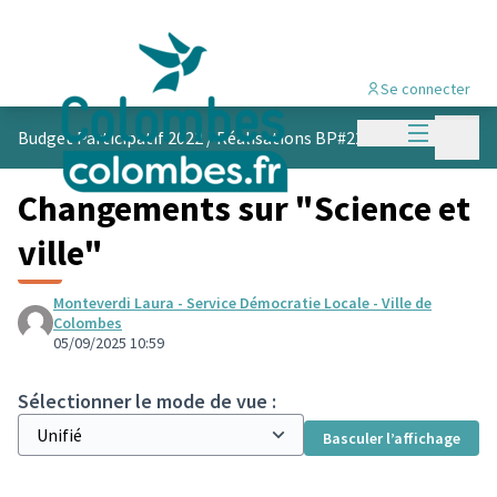
Se connecter
Menu princi
Menu p
Budget Participatif 2022
/
Réalisations BP#22
Changements sur "Science et
ville"
Monteverdi Laura - Service Démocratie Locale - Ville de
Colombes
05/09/2025 10:59
Sélectionner le mode de vue :
Basculer l’affichage