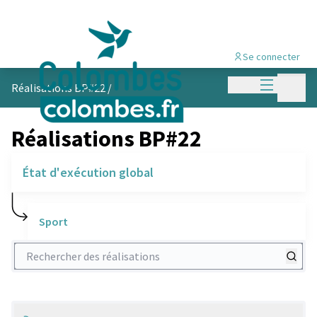
Se connecter
Menu princi
Menu p
Réalisations BP#22
/
Réalisations BP#22
État d'exécution global
Sport
Rechercher des réalisations