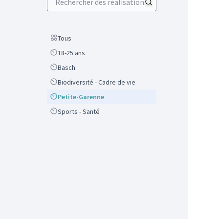
Scope
Tous
Scope
18-25 ans
Scope
Basch
Scope
Biodiversité - Cadre de vie
Scope
Petite-Garenne
Scope
Sports - Santé