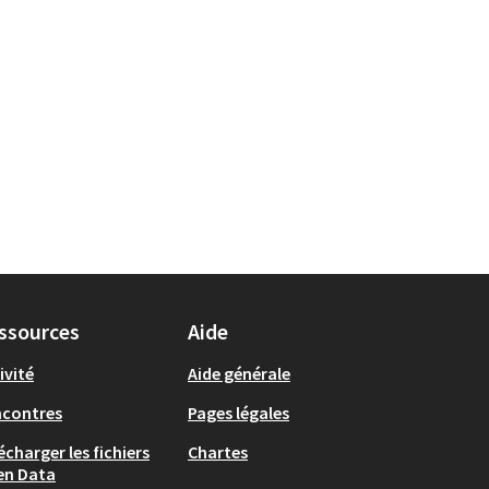
ssources
Aide
ivité
Aide générale
ncontres
Pages légales
écharger les fichiers
Chartes
en Data