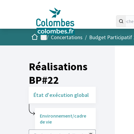
Accueil
Menu principal
/
Concertations
/
Budget Participatif
Réalisations
BP#22
État d'exécution global
Environnement/cadre
de vie
Rechercher des réalisations