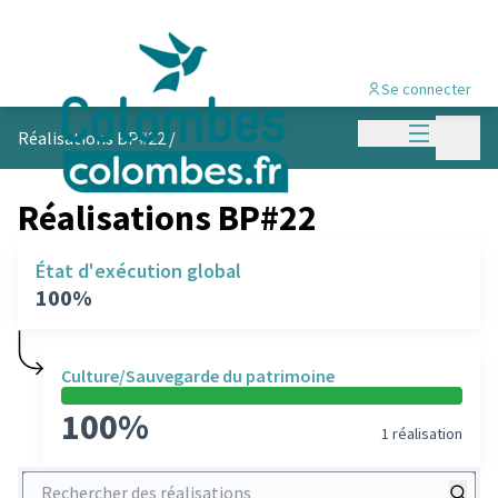
Se connecter
Menu princi
Menu p
Réalisations BP#22
/
Réalisations BP#22
État d'exécution global
100%
Culture/Sauvegarde du patrimoine
100%
1 réalisation
Rechercher des réalisations