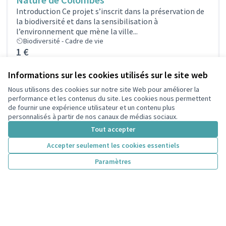
Introduction Ce projet s’inscrit dans la préservation de
la biodiversité et dans la sensibilisation à
l’environnement que mène la ville...
Biodiversité - Cadre de vie
1 €
Informations sur les cookies utilisés sur le site web
Projet No 2 : Installer des nichoirs à oiseaux -
Nous utilisons des cookies sur notre site Web pour améliorer la
performance et les contenus du site. Les cookies nous permettent
Fusion de deux propositions des habitants
de fournir une expérience utilisateur et un contenu plus
Deux projets en un !Deux projets similaires ont été
personnalisés à partir de nos canaux de médias sociaux.
déposés par deux habitantsFabrication par atelier de la
Tout accepter
ville de nichoir...
Biodiversité - Cadre de vie
Accepter seulement les cookies essentiels
1 €
Paramètres