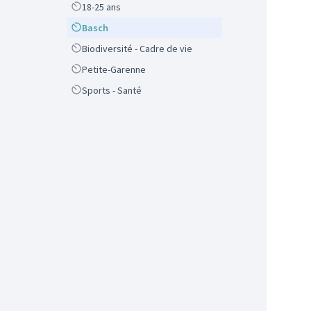
Scope
18-25 ans
Scope
Basch
Scope
Biodiversité - Cadre de vie
Scope
Petite-Garenne
Scope
Sports - Santé