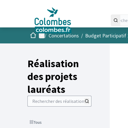
Accueil
Menu principal
/
Concertations
/
Budget Participatif
Réalisation
des projets
lauréats
Rechercher des réalisations
Scope
Tous