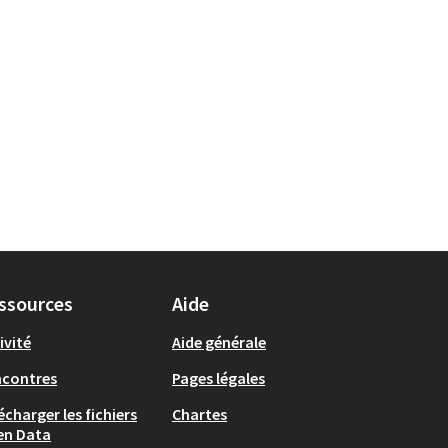
ssources
Aide
ivité
Aide générale
ncontres
Pages légales
écharger les fichiers
Chartes
en Data