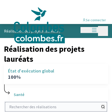
Se connecter
Menu princi
Menu p
Réalisation des projets lauréats
/
Réalisation des projets
lauréats
État d'exécution global
100%
Santé
Rechercher des réalisations