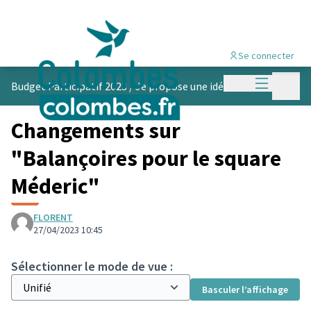
Se connecter
Menu princi
Menu p
Budget Participatif 2023
/
Je propose une idée
Changements sur
"Balançoires pour le square
Méderic"
FLORENT
27/04/2023 10:45
Sélectionner le mode de vue :
Basculer l’affichage