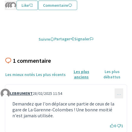
Like
Commentaire
Partager
Signaler
Suivre
1 commentaire
Les plus
Les plus
Les mieux notés
Les plus récents
anciens
débattus
LEBRUMENT
28/02/2025 11:54
…
Commentaire 1565
Demandez que l'on déplace une partie de ceux de la
gare de La Garenne-Colombes ! Une bonne moitié
n'est jamais utilisée.
0
1