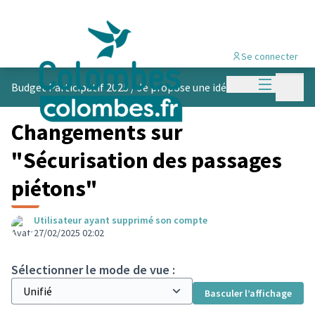
Se connecter
Menu princi
Menu p
Budget Participatif 2025
/
Je propose une idée
Changements sur
"Sécurisation des passages
piétons"
Utilisateur ayant supprimé son compte
27/02/2025 02:02
Sélectionner le mode de vue :
Basculer l’affichage