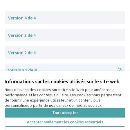
Version 4 de 4
Version 3 de 4
Version 2 de 4
Version 1 de 4
Informations sur les cookies utilisés sur le site web
Nous utilisons des cookies sur notre site Web pour améliorer la
Conditions d'utilisation
performance et les contenus du site. Les cookies nous permettent
Paramètres des cookies
de fournir une expérience utilisateur et un contenu plus
participons.colombes.fr sur Facebook
personnalisés à partir de nos canaux de médias sociaux.
(Lien externe)
Tout accepter
Accepter seulement les cookies essentiels
Licence Cre
(Lien extern