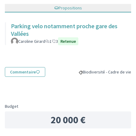
Propositions
Parking velo notamment proche gare des
Vallées
Caroline Girard
1
3
Retenue
Commentaire
Biodiversité - Cadre de vie
Filtrer les résultats pour le s
Budget
20 000 €