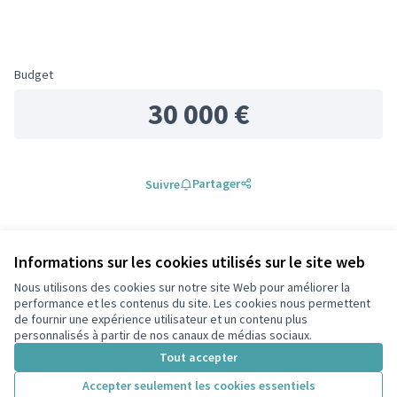
Budget
30 000 €
Partager
Suivre
0 commentaire
Informations sur les cookies utilisés sur le site web
Les plus
Les plus
Nous utilisons des cookies sur notre site Web pour améliorer la
Les mieux notés
Les plus récents
anciens
débattus
performance et les contenus du site. Les cookies nous permettent
de fournir une expérience utilisateur et un contenu plus
personnalisés à partir de nos canaux de médias sociaux.
Connectez-vous
ou
créez un compte
pour ajouter votre
Tout accepter
commentaire.
Accepter seulement les cookies essentiels