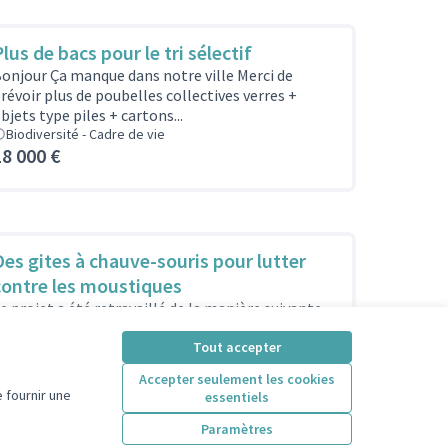
lus de bacs pour le tri sélectif
onjour Ça manque dans notre ville Merci de
révoir plus de poubelles collectives verres +
bjets type piles + cartons...
Biodiversité - Cadre de vie
18 000 €
Des gites à chauve-souris pour lutter
contre les moustiques
e projet a été retravaillé de la manière suivante
n accord avec le porteur de projet : s'intitule
ésormais Des...
Tout accepter
Biodiversité - Cadre de vie
Accepter seulement les cookies
4 000 €
 fournir une
essentiels
Paramètres