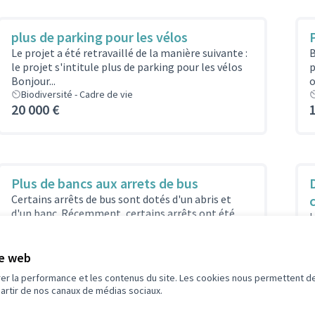
plus de parking pour les vélos
P
Le projet a été retravaillé de la manière suivante :
B
le projet s'intitule plus de parking pour les vélos
p
Bonjour...
o
Biodiversité - Cadre de vie
20 000 €
Plus de bancs aux arrets de bus
Certains arrêts de bus sont dotés d'un abris et
d'un banc. Récemment, certains arrêts ont été
L
dotés d'un banc (arrêt...
e
d
te web
Biodiversité - Cadre de vie
10 000 €
rer la performance et les contenus du site. Les cookies nous permettent de
partir de nos canaux de médias sociaux.