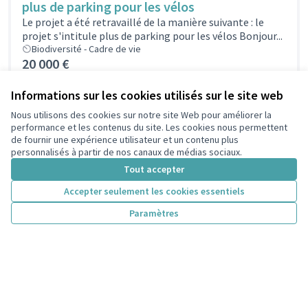
plus de parking pour les vélos
Le projet a été retravaillé de la manière suivante : le
projet s'intitule plus de parking pour les vélos Bonjour...
Biodiversité - Cadre de vie
20 000 €
Informations sur les cookies utilisés sur le site web
Sécurisation et amélioration de l'aire de jeux
Nous utilisons des cookies sur notre site Web pour améliorer la
performance et les contenus du site. Les cookies nous permettent
du Square Victor Basch
de fournir une expérience utilisateur et un contenu plus
Projet déposé dans urne JocelyneAjouter une cloture
personnalisés à partir de nos canaux de médias sociaux.
pour délimiter l'aire de jeux des touts petitsajouter un
Tout accepter
toboggan adaptée aux enfants...
Biodiversité - Cadre de vie
Accepter seulement les cookies essentiels
45 000 €
Paramètres