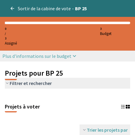
Sortir de la cabine de vote
-
BP 25
0
3
Budget
/
3
Assigné
Plus d'informations sur le budget
Projets pour BP 25
Filtrer et rechercher
Projets à voter
Trier les projets par