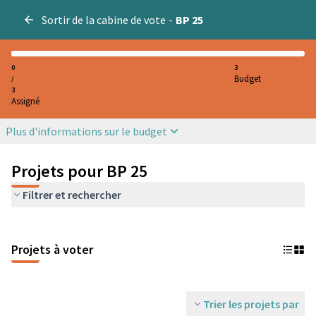
Sortir de la cabine de vote
-
BP 25
0
3
Budget
/
3
Assigné
Plus d'informations sur le budget
Projets pour BP 25
Filtrer et rechercher
Projets à voter
Trier les projets par