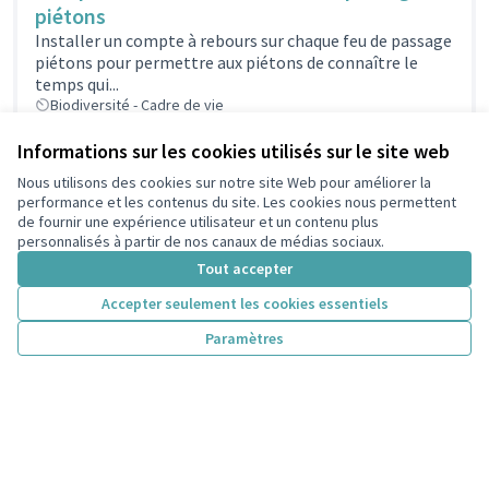
piétons
Installer un compte à rebours sur chaque feu de passage
piétons pour permettre aux piétons de connaître le
temps qui...
Biodiversité - Cadre de vie
80 000 €
Informations sur les cookies utilisés sur le site web
Nous utilisons des cookies sur notre site Web pour améliorer la
performance et les contenus du site. Les cookies nous permettent
Skate park et parcours ninja
de fournir une expérience utilisateur et un contenu plus
SK’ART PARK est un projet visant à créer un espace
personnalisés à partir de nos canaux de médias sociaux.
multifonctionnel combinant un skatepark moderne et
Tout accepter
une zone dédiée aux...
Nature et enfants dans la ville
Biodiversité - Cadre de vie
Accepter seulement les cookies essentiels
300 000 €
Paramètres